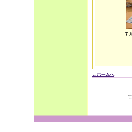
７
←ホームへ
T