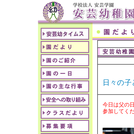
安芸幼稚
日々の子
今日は父の
参加してく