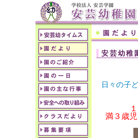
安芸幼稚
日々の子
１
満３歳児