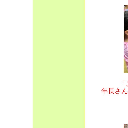
「
年長さ