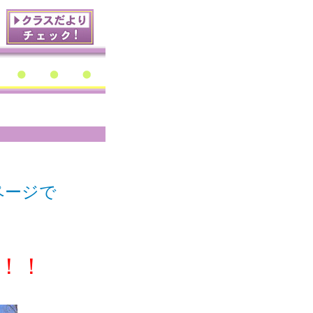
ページで
！！