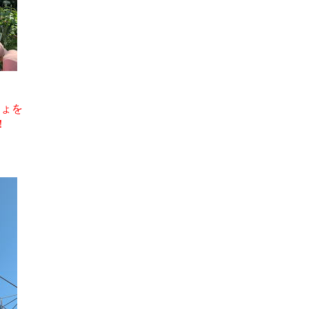
、
ちょを
！