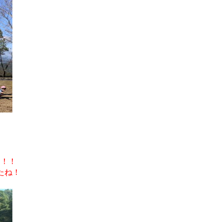
！！！
たね！