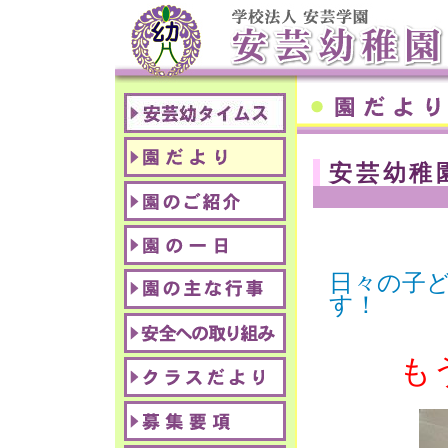
安芸幼稚
日々の子
す！
も