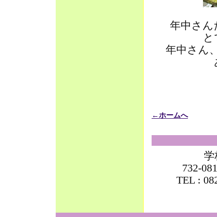
年中さん
と
年中さん
←ホームへ
学
732-
TEL : 0