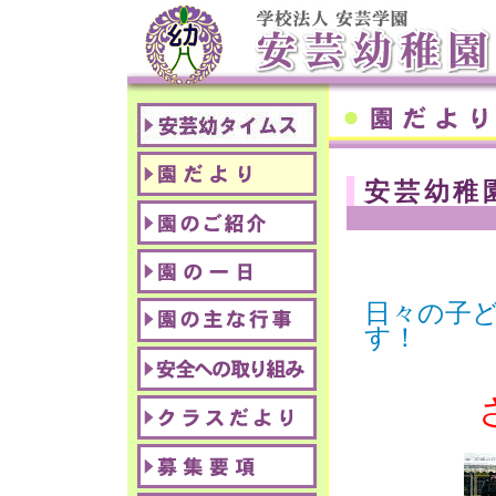
安芸幼稚
日々の子
す！