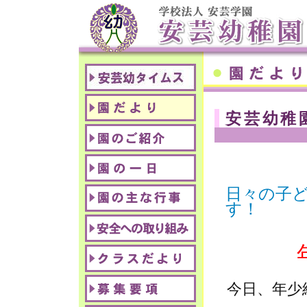
安芸幼稚
日々の子
す！
今日、年少