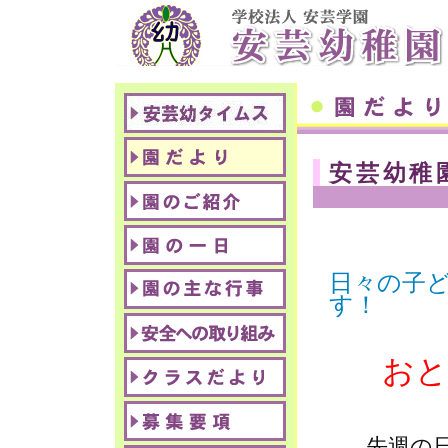
安芸幼稚
日々の子
す！
おと
先週の